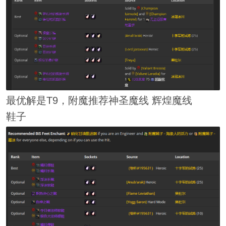
最优解是T9，附魔推荐神圣魔线 辉煌魔线
鞋子