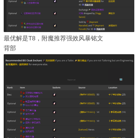
最优解是T8，附魔推荐强效风暴铭文
背部