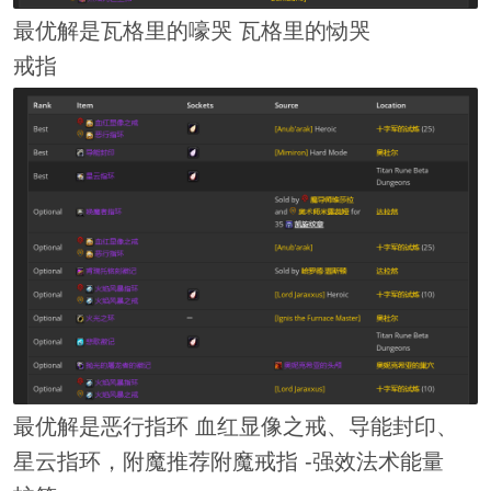
最优解是瓦格里的嚎哭 瓦格里的恸哭
戒指
最优解是恶行指环 血红显像之戒、导能封印、
星云指环，附魔推荐附魔戒指 -强效法术能量