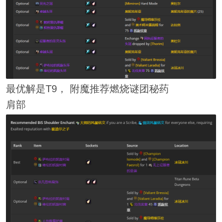
最优解是T9， 附魔推荐燃烧谜团秘药
肩部