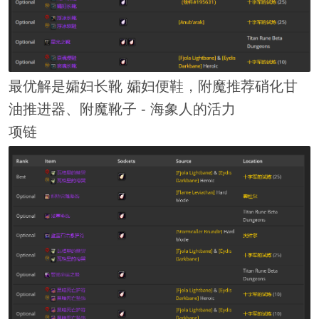
最优解是孀妇长靴 孀妇便鞋，附魔推荐硝化甘
油推进器、附魔靴子 - 海象人的活力
项链