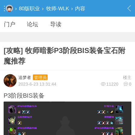
手机全站头部广告代码
›
80版职业
›
牧师-WLK
›
内容
门户
论坛
导读
[攻略] 牧师暗影P3阶段BIS装备宝石附
魔推荐
追梦者
楼主
管理员
2023-6-23 13:31:44
11220
0
P3阶段BIS装备