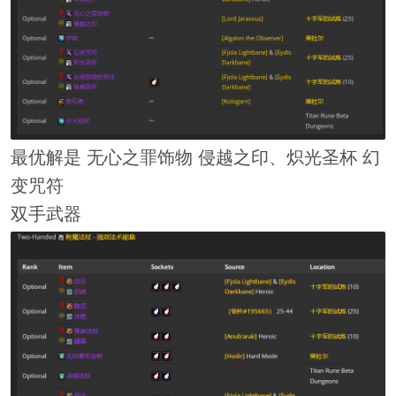
最优解是 无心之罪饰物 侵越之印、炽光圣杯 幻
变咒符
双手武器